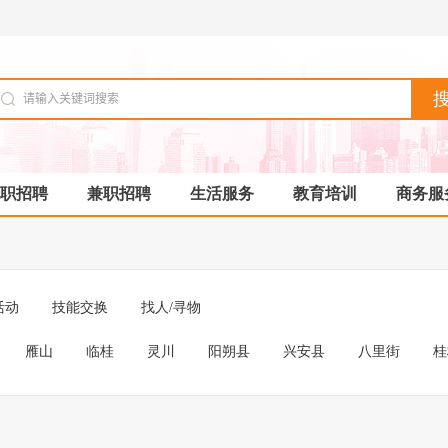
职招聘
兼职招聘
生活服务
教育培训
商务服
活动
技能交换
找人/寻物
雁山
临桂
灵川
阳朔县
兴安县
八里街
桂