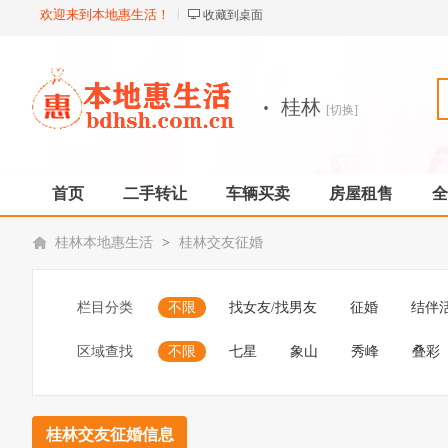
欢迎来到本地惠生活！
收藏到桌面
·
桂林
[切换]
首页
二手转让
车辆买卖
房屋租售
全
桂林本地惠生活
>
桂林交友征婚
栏目分类
不限
找女友/找男友
征婚
结伴
区域查找
不限
七星
象山
秀峰
叠彩
桂林交友征婚信息