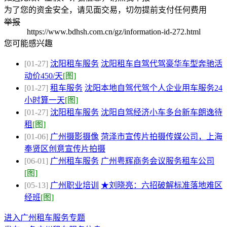
为了您的资金安全，请见面交易，切勿提前支付任何费用
举报
https://www.bdhsh.com.cn/gz/information-id-272.html
您可能感兴趣
[01-27]
沈阳租车服务
沈阳租车自驾代驾豪华车型奔驰活
动价450/天
[图]
[01-27]
租车服务
沈阳本地自驾代驾个人企业用车服务24
小时算一天
[图]
[01-27]
沈阳租车服务
沈阳自驾经济小车多台新车朗逸待
租
[图]
[01-06]
广州摄影摄像
菏泽市宣传片拍摄传媒公司，上海
奉贤区创意宣传片拍摄
[06-01]
广州租车服务
广州粤辉商务会议服务租车公司
[图]
[05-13]
广州职业培训
★刘晓亮：六招破解标准落地难区
经班
[图]
进入广州租车服务专题