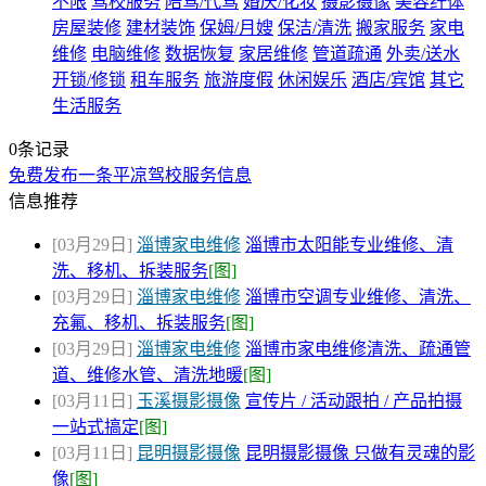
不限
驾校服务
陪驾/代驾
婚庆/化妆
摄影摄像
美容纤体
房屋装修
建材装饰
保姆/月嫂
保洁/清洗
搬家服务
家电
维修
电脑维修
数据恢复
家居维修
管道疏通
外卖/送水
开锁/修锁
租车服务
旅游度假
休闲娱乐
酒店/宾馆
其它
生活服务
0条记录
免费发布一条平凉驾校服务信息
信息推荐
[03月29日]
淄博家电维修
淄博市太阳能专业维修、清
洗、移机、拆装服务
[图]
[03月29日]
淄博家电维修
淄博市空调专业维修、清洗、
充氟、移机、拆装服务
[图]
[03月29日]
淄博家电维修
淄博市家电维修清洗、疏通管
道、维修水管、清洗地暖
[图]
[03月11日]
玉溪摄影摄像
宣传片 / 活动跟拍 / 产品拍摄
一站式搞定
[图]
[03月11日]
昆明摄影摄像
昆明摄影摄像 只做有灵魂的影
像
[图]