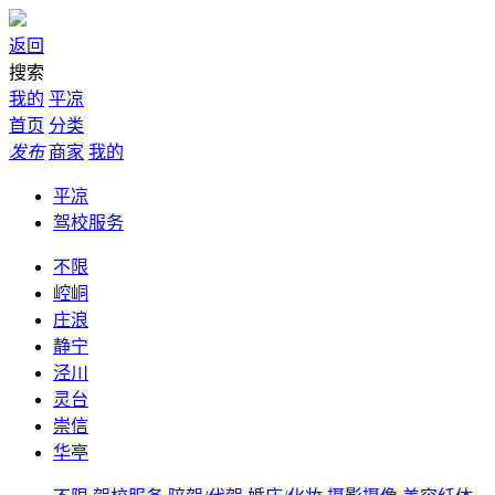
返回
搜索
我的
平凉
首页
分类
发布
商家
我的
平凉
驾校服务
不限
崆峒
庄浪
静宁
泾川
灵台
崇信
华亭